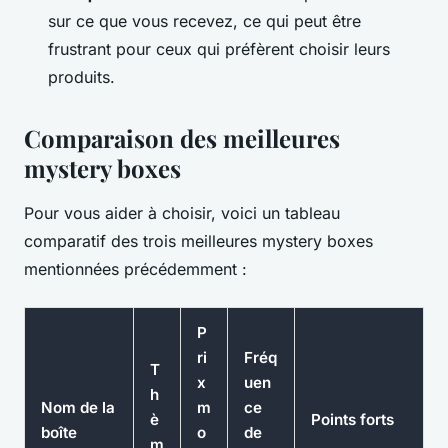
sur ce que vous recevez, ce qui peut être
frustrant pour ceux qui préfèrent choisir leurs
produits.
Comparaison des meilleures
mystery boxes
Pour vous aider à choisir, voici un tableau
comparatif des trois meilleures mystery boxes
mentionnées précédemment :
P
ri
Fréq
T
x
uen
h
Nom de la
m
ce
è
Points forts
boîte
o
de
m