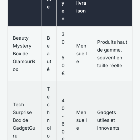
y
livra
e
e
ison
n
3
Beauty
B
0
Produits haut
Mystery
e
Men
-
de gamme,
Box de
a
suell
5
souvent en
GlamourB
ut
e
0
taille réelle
ox
é
€
T
e
4
Tech
c
0
Surprise
h
Men
Gadgets
-
Box de
n
suell
utiles et
6
GadgetGu
ol
e
innovants
0
ru
o
€