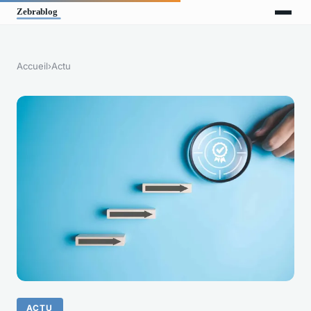
Accueil
›
Actu
ACTU